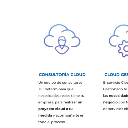
CONSULTORÍA CLOUD
CLOUD GE
Un equipo de consultores
El servicio Cl
TIC determinará qué
Gestionado te
necesidades reales tiene tu
las necesidade
empresa, para
realizar un
negocio
con t
proyecto cloud a tu
de servicios c
medida
y acompañarte en
todo el proceso.