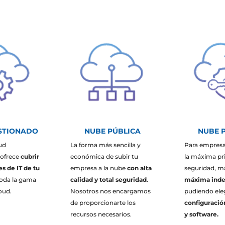
STIONADO
NUBE PÚBLICA
NUBE 
oud
La forma más sencilla y
Para empresa
 ofrece
cubrir
económica de subir tu
la máxima pr
s de IT de tu
empresa a la nube
con alta
seguridad, m
oda la gama
calidad y total seguridad
.
máxima ind
loud.
Nosotros nos encargamos
pudiendo ele
de proporcionarte los
configuració
recursos necesarios.
y software.