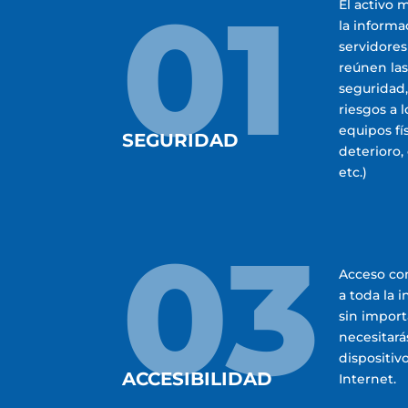
01
El activo 
la informa
servidores
reúnen la
seguridad,
riesgos a 
equipos fí
SEGURIDAD
deterioro,
etc.)
03
Acceso co
a toda la 
sin import
necesitar
dispositiv
ACCESIBILIDAD
Internet.