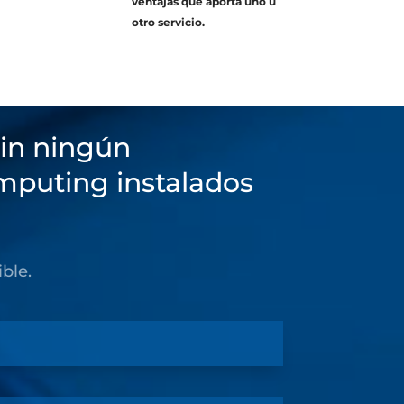
ventajas que aporta uno u
otro servicio.
sin ningún
mputing instalados
ble.